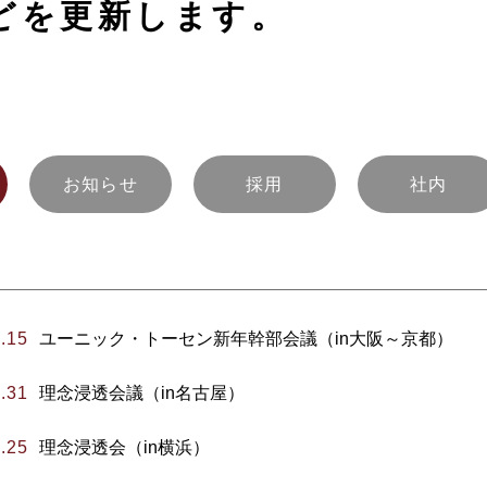
どを更新します。
お知らせ
採用
社内
.15
ユーニック・トーセン新年幹部会議（in大阪～京都）
.31
理念浸透会議（in名古屋）
.25
理念浸透会（in横浜）