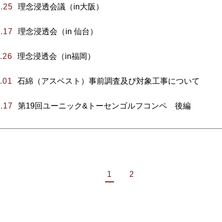
.25
理念浸透会議（in大阪）
.17
理念浸透会（in 仙台）
.26
理念浸透会（in福岡）
.01
石綿（アスベスト）事前調査及び対象工事について
.17
第19回ユーニック&トーセンゴルフコンペ 後編
1
2